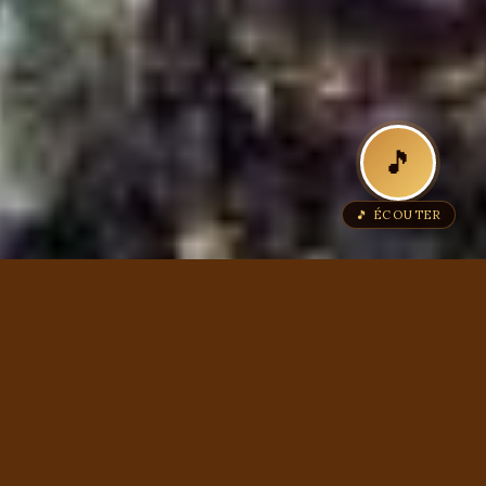
🎵
🎵 ÉCOUTER