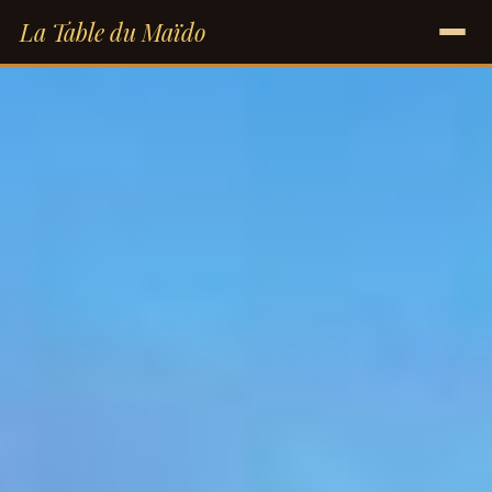
La Table du Maïdo
LE RESTAURANT
LA CUISINE
GALERIE
ÉVÉNEMENTS
INFOS
RÉSERVER UNE TABLE